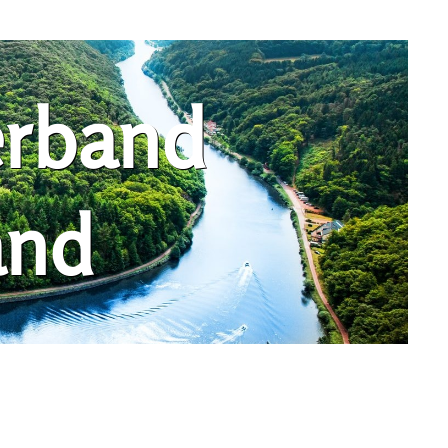
erband
and