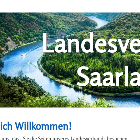
Landesv
Saarl
lich Willkommen!
 uns, dass Sie die Seiten unseres Landesverbands besuchen.