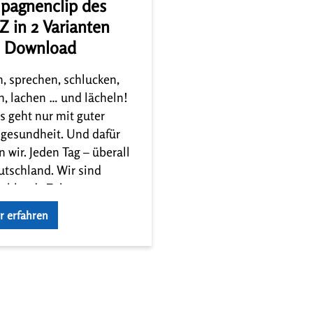
pagnenclip des
 in 2 Varianten
 Download
, sprechen, schlucken,
n, lachen … und lächeln!
as geht nur mit guter
esundheit. Und dafür
n wir. Jeden Tag – überall
utschland. Wir sind
chlands Zahnarztpraxen.
ir kämpfen dafür, dass
r erfahren
 politischer Hürden im
dheitssystem die gute
ersorgung in
chland erhalten bleibt.
ämpfen dafür mit einem