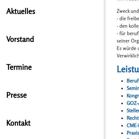
Aktuelles
Zweck und
- die frei
- den kol
- für beru
Vorstand
seiner Org
Es würde u
Verwirklic
Termine
Leist
Beruf
Semi
Presse
Kongr
GOZ-
Stell
Recht
Kontakt
CME-
Praxi