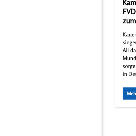
Kam
FVDZ
zum
Kauen
singe
All d
Mundg
sorge
in De
Deuts
Und w
Meh
trotz
Gesun
Zahnv
Deuts
Wir k